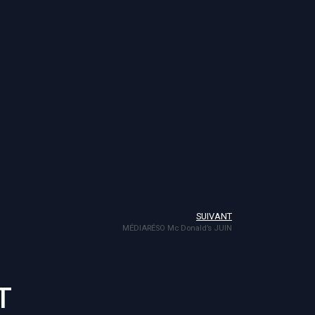
SUIVANT
MÉDIARÉSO Mc Donald’s JUIN
T