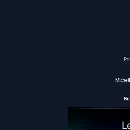
Pri
Michell
Me