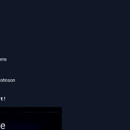
erre
-Johnson
nt!