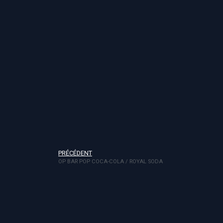
PRÉCÉDENT
OP BAR POP COCA-COLA / ROYAL SODA