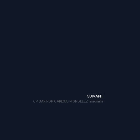
SUIVANT
OP BAR POP CARESSE-MONDELEZ madiana